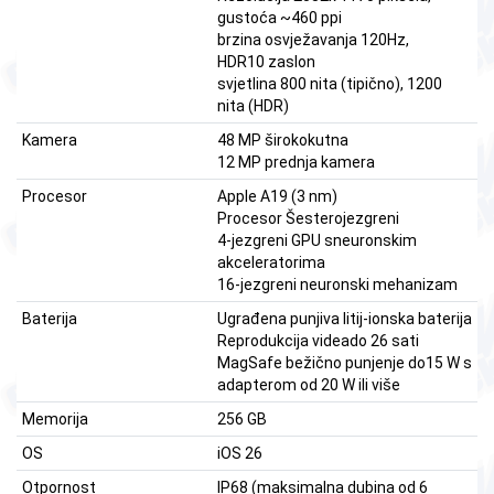
gustoća ~460 ppi
brzina osvježavanja 120Hz,
HDR10 zaslon
svjetlina 800 nita (tipično), 1200
nita (HDR)
Kamera
48 MP širokokutna
12 MP prednja kamera
Procesor
Apple A19 (3 ​​nm)
Procesor Šesterojezgreni
4-jezgreni GPU sneuronskim
akceleratorima
16-jezgreni neuronski mehanizam
Baterija
Ugrađena punjiva litij-ionska baterija
Reprodukcija videado 26 sati
MagSafe bežično punjenje do15 W s
adapterom od 20 W ili više
Memorija
256 GB
OS
iOS 26
Otpornost
IP68 (maksimalna dubina od 6