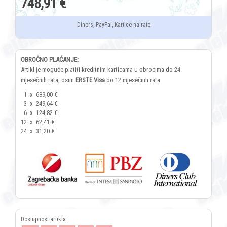
748,91 €
Diners, PayPal, Kartice na rate
OBROČNO PLAĆANJE:
Artikl je moguće platiti kreditnim karticama u obrocima do 24
mjesečnih rata, osim
ERSTE Visa
do 12 mjesečnih rata.
1
x
689,00 €
3
x
249,64 €
6
x
124,82 €
12
x
62,41 €
24
x
31,20 €