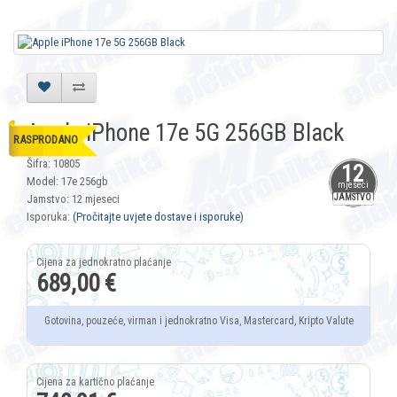
Apple iPhone 17e 5G 256GB Black
RASPRODANO
Šifra: 10805
12
Model: 17e 256gb
mjeseci
Jamstvo: 12 mjeseci
JAMSTVO
Isporuka:
(Pročitajte uvjete dostave i isporuke)
689,00 €
Gotovina, pouzeće, virman i jednokratno Visa, Mastercard, Kripto Valute