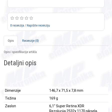
0 recenzija
/
Napišite recenziju
Opis
Recenzije (0)
Opis i specifikacije artikla
Detaljni opis
Dimenzije
146,7 x 71,5 x 7,8 mm
Težina
169 g
Zaslon
6,1" Super Retina XDR
Rezolucija 2532x 1170 piksela,