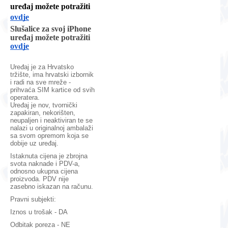
uređaj možete potražiti
ovdje
Slušalice za svoj iPhone
uređaj možete potražiti
ovdje
Uređaj je za Hrvatsko
tržište, ima hrvatski izbornik
i radi na sve mreže -
prihvaća SIM kartice od svih
operatera.
Uređaj je nov, tvornički
zapakiran, nekorišten,
neupaljen i neaktiviran te se
nalazi u originalnoj ambalaži
sa svom opremom koja se
dobije uz uređaj.
Istaknuta cijena je zbrojna
svota naknade i PDV-a,
odnosno ukupna cijena
proizvoda. PDV nije
zasebno iskazan na računu.
Pravni subjekti:
Iznos u trošak - DA
Odbitak poreza - NE