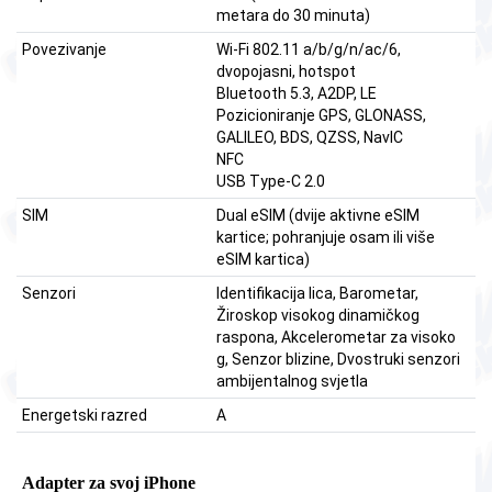
metara do 30 minuta)
Povezivanje
Wi-Fi 802.11 a/b/g/n/ac/6,
dvopojasni, hotspot
Bluetooth 5.3, A2DP, LE
Pozicioniranje GPS, GLONASS,
GALILEO, BDS, QZSS, NavIC
NFC
USB Type-C 2.0
SIM
Dual eSIM (dvije aktivne eSIM
kartice; pohranjuje osam ili više
eSIM kartica)
Senzori
Identifikacija lica, Barometar,
Žiroskop visokog dinamičkog
raspona, Akcelerometar za visoko
g, Senzor blizine, Dvostruki senzori
ambijentalnog svjetla
Energetski razred
A
Adapter za svoj iPhone