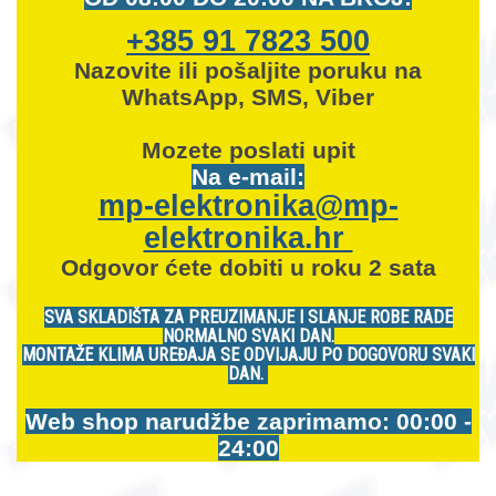
+385 91 7823 500
Nazovite ili pošaljite poruku na
WhatsApp, SMS, Viber
Mozete
poslati upit
Na e-mail:
mp-elektronika@mp-
elektronika.hr
Odgovor ćete dobiti u roku 2 sata
SVA SKLADIŠTA ZA PREUZIMANJE I SLANJE ROBE RADE
NORMALNO SVAKI DAN.
MONTAŽE KLIMA UREĐAJA SE ODVIJAJU PO DOGOVORU SVAKI
DAN.
Web shop narudžbe zaprimamo: 00:00 -
24:00