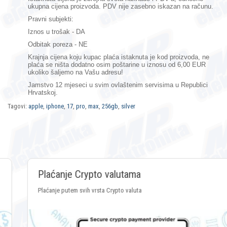
ukupna cijena proizvoda. PDV nije zasebno iskazan na računu.
Pravni subjekti:
Iznos u trošak - DA
Odbitak poreza - NE
Krajnja cijena koju kupac plaća istaknuta je kod proizvoda, ne
plaća se ništa dodatno osim poštarine u iznosu od 6,00 EUR
ukoliko šaljemo na Vašu adresu!
Jamstvo 12 mjeseci
u svim ovlaštenim servisima u Republici
Hrvatskoj.
Tagovi:
apple
,
iphone
,
17
,
pro
,
max
,
256gb
,
silver
Plaćanje Crypto valutama
Plaćanje putem svih vrsta Crypto valuta