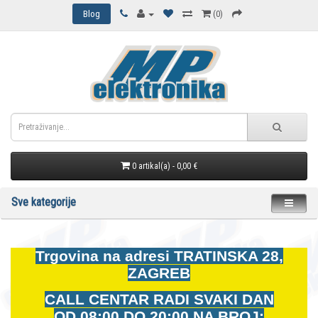
Blog
(0)
0 artikal(a) - 0,00 €
Sve kategorije
Trgovina na adresi
TRATINSKA 28,
ZAGREB
CALL CENTAR RADI SVAKI DAN
OD
08:00 DO 20:00 NA BROJ: