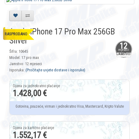
Apple iPhone 17 Pro Max 256GB
RASPRODANO
Silver
12
mjeseci
Šifra: 10645
JAMSTVO
Model: 17 pro max
Jamstvo: 12 mjeseci
Isporuka:
(Pročitajte uvjete dostave i isporuke)
1.428,00 €
Gotovina, pouzeće, virman i jednokratno Visa, Mastercard, Kripto Valute
1.552,17 €