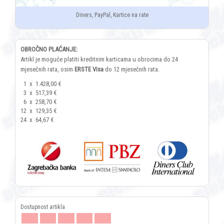
Diners, PayPal, Kartice na rate
OBROČNO PLAĆANJE:
Artikl je moguće platiti kreditnim karticama u obrocima do 24
mjesečnih rata, osim
ERSTE Visa
do 12 mjesečnih rata.
1
x
1.428,00 €
3
x
517,39 €
6
x
258,70 €
12
x
129,35 €
24
x
64,67 €