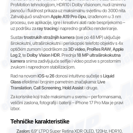
ProMotion tehnologijom, HDR10 i Dolby Visionom, nudi iznimnu
jasnoću i fluidnost prikaza uz maksimalnu svjetlinu do 3000 nita.
Zahvaljujući snažnom
Apple A19 Pro čipu
, izrađenom u 3 nm
procesu, sve aplikacije, igre i kreativni alati rade besprijekorno –
uz podršku za
ray tracing
i napredno grafičko renderiranje.
Sustav
trostrukih stražnjih kamera
(sve po 48 MP) uključuje
širokokutni, ultraširokokutni i periskopski telefoto objektiv s 4x
optičkim zumom i podrškom za
3D video
,
ProRes RAW
,
Apple
Log 2
, te
Dolby Vision HDR
. Prednja
18 MP ultraširokokutna
kamera
snima zadivljujuće selfije i video pozive s prostornim
zvukom i naprednom stabilizacijom.
Rad na novom
iOS-u 26
donosi intuitivno sučelje s
Liquid
Glass
efektima i brojnim pametnim značajkama:
Live
Translation
,
Call Screening
,
Hold Assist
i druge.
Za korisnike koji traže maksimum u svemu – performansama,
veličini zaslona, fotografiji i bateriji – iPhone 17 Pro Max je pravi
izbor.
Tehničke karakteristike
Zaslon:
6,9″ LTPO Super Retina XDR OLED, 120Hz, HDR10,