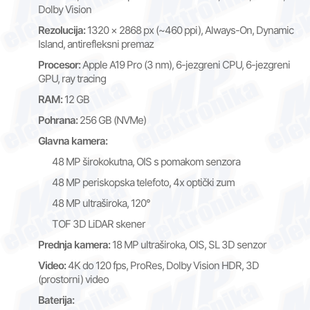
Dolby Vision
Rezolucija:
1320 × 2868 px (~460 ppi), Always-On, Dynamic
Island, antirefleksni premaz
Procesor:
Apple A19 Pro (3 nm), 6-jezgreni CPU, 6-jezgreni
GPU, ray tracing
RAM:
12 GB
Pohrana:
256 GB (NVMe)
Glavna kamera:
48 MP širokokutna, OIS s pomakom senzora
48 MP periskopska telefoto, 4x optički zum
48 MP ultraširoka, 120°
TOF 3D LiDAR skener
Prednja kamera:
18 MP ultraširoka, OIS, SL 3D senzor
Video:
4K do 120 fps, ProRes, Dolby Vision HDR, 3D
(prostorni) video
Baterija: