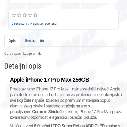
0 recenzija
/
Napišite recenziju
Opis
Recenzije (0)
Opis i specifikacije artikla
Detaljni opis
Apple iPhone 17 Pro Max 256GB
Predstavljamo iPhone 17 Pro Max – najnapredniji i najveći Apple
pametni telefon do sada, dizajniran za profesionalce, entuzijaste i
sve koji žele najviše. Izrađen od premium materijala poput
aluminijskog okvira i staklene stražnje strane s
poboljšanim
Ceramic Shield 2
staklom, iPhone 17 Pro Max pruža
izvanrednu otpornost, eleganciju i osjećaj luksuza.
Veličanstveni
6,9-inčni LTPO Super Retina XDR OLED zaslon
s