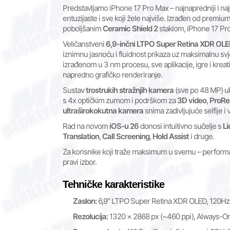
Predstavljamo iPhone 17 Pro Max – najnapredniji i naj
entuzijaste i sve koji žele najviše. Izrađen od premium
poboljšanim
Ceramic Shield 2
staklom, iPhone 17 Pro
Veličanstveni
6,9-inčni LTPO Super Retina XDR OLE
iznimnu jasnoću i fluidnost prikaza uz maksimalnu sv
izrađenom u 3 nm procesu, sve aplikacije, igre i kreat
napredno grafičko renderiranje.
Sustav
trostrukih stražnjih kamera
(sve po 48 MP) ukl
s 4x optičkim zumom i podrškom za
3D video
,
ProR
ultraširokokutna kamera
snima zadivljujuće selfije 
Rad na novom
iOS-u 26
donosi intuitivno sučelje s
Li
Translation
,
Call Screening
,
Hold Assist
i druge.
Za korisnike koji traže maksimum u svemu – performansa
pravi izbor.
Tehničke karakteristike
Zaslon:
6,9″ LTPO Super Retina XDR OLED, 120Hz,
Rezolucija:
1320 × 2868 px (~460 ppi), Always-On,