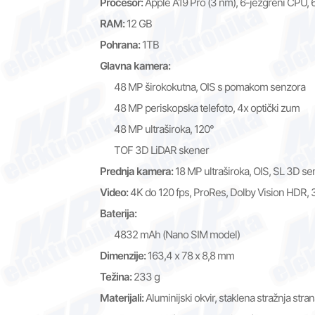
Procesor:
Apple A19 Pro (3 nm), 6-jezgreni CPU, 6
RAM:
12 GB
Pohrana:
1TB
Glavna kamera:
48 MP širokokutna, OIS s pomakom senzora
48 MP periskopska telefoto, 4x optički zum
48 MP ultraširoka, 120°
TOF 3D LiDAR skener
Prednja kamera:
18 MP ultraširoka, OIS, SL 3D se
Video:
4K do 120 fps, ProRes, Dolby Vision HDR, 3
Baterija:
4832 mAh (Nano SIM model)
Dimenzije:
163,4 x 78 x 8,8 mm
Težina:
233 g
Materijali:
Aluminijski okvir, staklena stražnja stra