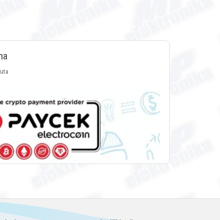
ma
luta