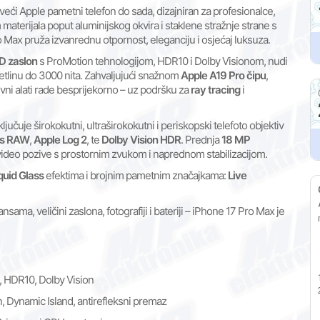
veći Apple pametni telefon do sada, dizajniran za profesionalce,
 materijala poput aluminijskog okvira i staklene stražnje strane s
 Max pruža izvanrednu otpornost, eleganciju i osjećaj luksuza.
D zaslon
s ProMotion tehnologijom, HDR10 i Dolby Visionom, nudi
jetlinu do 3000 nita. Zahvaljujući snažnom
Apple A19 Pro čipu
,
ivni alati rade besprijekorno – uz podršku za
ray tracing
i
jučuje širokokutni, ultraširokokutni i periskopski telefoto objektiv
es RAW
,
Apple Log 2
, te
Dolby Vision HDR
. Prednja
18 MP
i video pozive s prostornim zvukom i naprednom stabilizacijom.
quid Glass
efektima i brojnim pametnim značajkama:
Live
ma, veličini zaslona, fotografiji i bateriji – iPhone 17 Pro Max je
 HDR10, Dolby Vision
 Dynamic Island, antirefleksni premaz