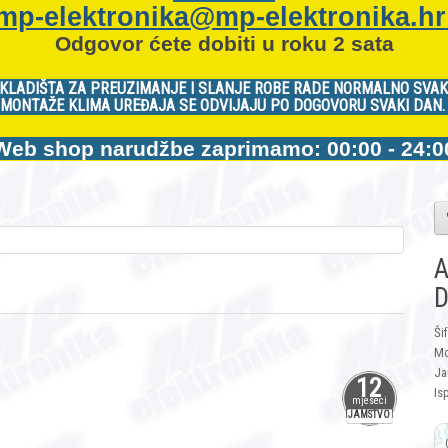
mp-elektronika@mp-elektronika.h
Odgovor ćete dobiti u roku 2 sata
KLADIŠTA ZA PREUZIMANJE I SLANJE ROBE RADE NORMALNO SVAK
MONTAŽE KLIMA UREĐAJA SE ODVIJAJU PO DOGOVORU SVAKI DAN
Web shop narudžbe zaprimamo: 00:00 - 24:0
A
D
Ši
Mo
Ja
12
Is
mjeseci
JAMSTVO