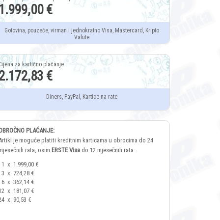
1.999,00 €
Gotovina, pouzeće, virman i jednokratno Visa, Mastercard, Kripto
Valute
2.172,83 €
Diners, PayPal, Kartice na rate
OBROČNO PLAĆANJE:
Artikl je moguće platiti kreditnim karticama u obrocima do 24
mjesečnih rata, osim
ERSTE Visa
do 12 mjesečnih rata.
1
x
1.999,00 €
3
x
724,28 €
6
x
362,14 €
12
x
181,07 €
24
x
90,53 €