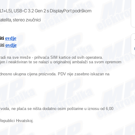
 (L1+L5), USB-C 3.2 Gen 2 s DisplayPort podrškom
elita, stereo zvučnici
iti
ovdje
iti
ovdje
i radi na sve mreže - prihvaća SIM kartice od svih operatera.
jen i neaktiviran te se nalazi u originalnoj ambalaži sa svom opremom
 odnosno ukupna cijena proizvoda. PDV nije zasebno iskazan na
izvoda, ne plaća se ništa dodatno osim poštarine u iznosu od 6,00
epublici Hrvatskoj.