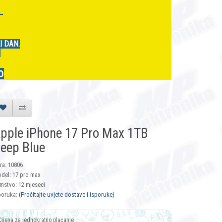
r
I DAN.
.
0
pple iPhone 17 Pro Max 1TB
eep Blue
fra: 10806
del: 17 pro max
mstvo: 12 mjeseci
poruka:
(Pročitajte uvjete dostave i isporuke)