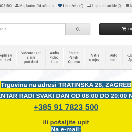
823 500
Moj korisnički račun
Lista želja (0)
Usporedi artikle (0)
K
0 ar
Videonadzor
Audio
Solarni
oplinski
Alati i
Auto
Kuć
alarm
video
Paneli i
sustavi
strojevi
moto
Ap
portafoni
foto
Oprema
Trgovina na adresi
TRATINSKA 28, ZAGREB
NTAR RADI SVAKI DAN OD
08:00 DO 20:00 
+385 91 7823 500
ili pošaljite upit
Na e-mail: