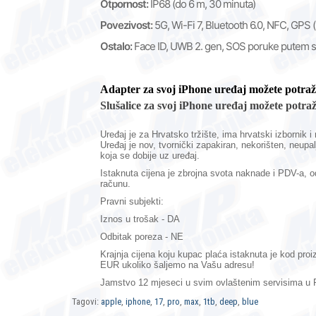
Otpornost:
IP68 (do 6 m, 30 minuta)
Povezivost:
5G, Wi-Fi 7, Bluetooth 6.0, NFC, GPS
Ostalo:
Face ID, UWB 2. gen, SOS poruke putem sat
Adapter za svoj iPhone uređaj možete potraž
Slušalice za svoj iPhone uređaj možete potraž
Uređaj je za Hrvatsko tržište, ima hrvatski izbornik 
Uređaj je nov,
tvornički zapakiran,
nekorišten, neupal
koja se dobije uz uređaj.
Istaknuta cijena je zbrojna svota naknade i PDV-a,
računu.
Pravni subjekti:
Iznos u trošak - DA
Odbitak poreza - NE
Krajnja cijena koju kupac plaća istaknuta je kod pro
EUR ukoliko šaljemo na Vašu adresu!
Jamstvo 12 mjeseci
u svim ovlaštenim servisima u R
Tagovi:
apple
,
iphone
,
17
,
pro
,
max
,
1tb
,
deep
,
blue