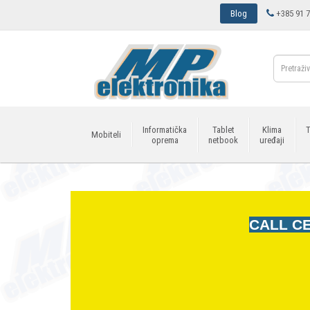
Blog
+385 91 7
Informatička
Tablet
Klima
T
Mobiteli
oprema
netbook
uređaji
CALL CE