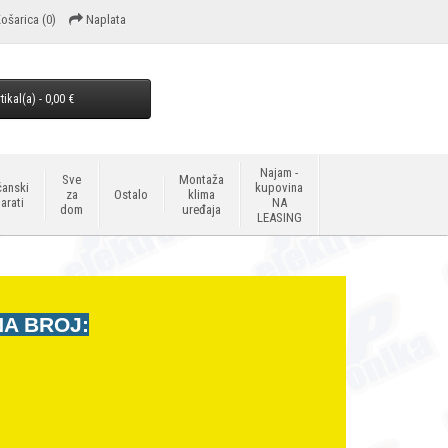
ošarica
(0)
Naplata
tikal(a) - 0,00 €
Najam -
Sve
Montaža
anski
kupovina
za
Ostalo
klima
arati
NA
dom
uređaja
LEASING
NA BROJ: