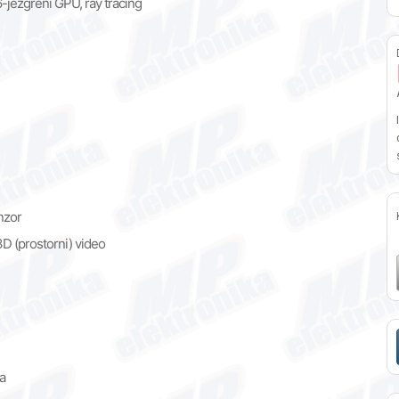
-jezgreni GPU, ray tracing
nzor
D (prostorni) video
na