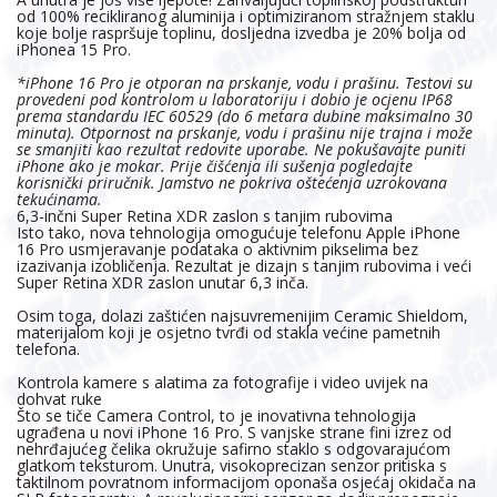
od 100% recikliranog aluminija i optimiziranom stražnjem staklu
koje bolje raspršuje toplinu, dosljedna izvedba je 20% bolja od
iPhonea 15 Pro.
*iPhone 16 Pro je otporan na prskanje, vodu i prašinu. Testovi su
provedeni pod kontrolom u laboratoriju i dobio je ocjenu IP68
prema standardu IEC 60529 (do 6 metara dubine maksimalno 30
minuta). Otpornost na prskanje, vodu i prašinu nije trajna i može
se smanjiti kao rezultat redovite uporabe. Ne pokušavajte puniti
iPhone ako je mokar. Prije čišćenja ili sušenja pogledajte
korisnički priručnik. Jamstvo ne pokriva oštećenja uzrokovana
tekućinama.
6,3-inčni Super Retina XDR zaslon s tanjim rubovima
Isto tako, nova tehnologija omogućuje telefonu Apple iPhone
16 Pro usmjeravanje podataka o aktivnim pikselima bez
izazivanja izobličenja. Rezultat je dizajn s tanjim rubovima i veći
Super Retina XDR zaslon unutar 6,3 inča.
Osim toga, dolazi zaštićen najsuvremenijim Ceramic Shieldom,
materijalom koji je osjetno tvrđi od stakla većine pametnih
telefona.
Kontrola kamere s alatima za fotografije i video uvijek na
dohvat ruke
Što se tiče Camera Control, to je inovativna tehnologija
ugrađena u novi iPhone 16 Pro. S vanjske strane fini izrez od
nehrđajućeg čelika okružuje safirno staklo s odgovarajućom
glatkom teksturom. Unutra, visokoprecizan senzor pritiska s
taktilnom povratnom informacijom oponaša osjećaj okidača na