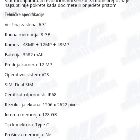
SLR fotoaparatu. A revolucionarni senzor za dodir prepoznaje
najsuptilnije pokrete kada dodirnete ili prijeđete prstom.
Tehničke specifikacije
Veličina zaslona:
6.3"
Radna memorija:
8 GB
Kamera:
48MP + 12MP + 48MP
Baterija:
3582 mAh
Prednja kamera:
12 MP
Operativni sistem:
iOS
SIM:
Dual SIM
Certifikat otpornosti:
IP68
Rezolucija ekrana:
1206 x 2622 pixels
Interna memorija:
128 GB
Tip konektora:
Type C
Proširiva memorija:
Ne