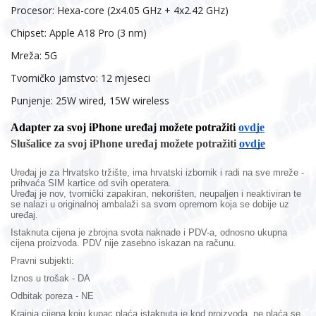
Procesor:
Hexa-core (2x4.05 GHz + 4x2.42 GHz)
Chipset:
Apple A18 Pro (3 nm)
Mreža:
5G
Tvorničko jamstvo:
12 mjeseci
Punjenje:
25W wired, 15W wireless
Adapter za svoj iPhone uređaj možete potražiti
ovdje
Slušalice za svoj iPhone uređaj možete potražiti
ovdje
Uređaj je za Hrvatsko tržište, ima hrvatski izbornik i radi na sve mreže -
prihvaća SIM kartice od svih operatera.
Uređaj je nov,
tvornički zapakiran,
nekorišten, neupaljen i neaktiviran te
se nalazi u originalnoj ambalaži sa svom opremom koja se dobije uz
uređaj.
Istaknuta cijena je zbrojna svota naknade i PDV-a, odnosno ukupna
cijena proizvoda. PDV nije zasebno iskazan na računu.
Pravni subjekti:
Iznos u trošak - DA
Odbitak poreza - NE
Krajnja cijena koju kupac plaća istaknuta je kod proizvoda, ne plaća se