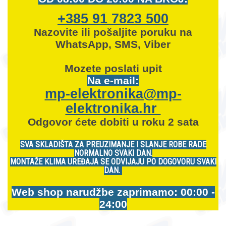
+385 91 7823 500
Nazovite ili pošaljite poruku na
WhatsApp, SMS, Viber
Mozete
poslati upit
Na e-mail:
mp-elektronika@mp-
elektronika.hr
Odgovor ćete dobiti u roku 2 sata
SVA SKLADIŠTA ZA PREUZIMANJE I SLANJE ROBE RADE
NORMALNO SVAKI DAN.
MONTAŽE KLIMA UREĐAJA SE ODVIJAJU PO DOGOVORU SVAKI
DAN.
Web shop narudžbe zaprimamo: 00:00 -
24:00