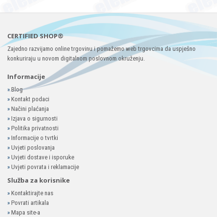
CERTIFIED SHOP®
Zajedno razvijamo online trgovinu i pomažemo web trgovcima da uspješno
konkuriraju u novom digitalnom poslovnom okruženju.
Informacije
»
Blog
»
Kontakt podaci
»
Načini plaćanja
»
Izjava o sigurnosti
»
Politika privatnosti
»
Informacije o tvrtki
»
Uvjeti poslovanja
»
Uvjeti dostave i isporuke
»
Uvjeti povrata i reklamacije
Služba za korisnike
»
Kontaktirajte nas
»
Povrati artikala
»
Mapa site-a