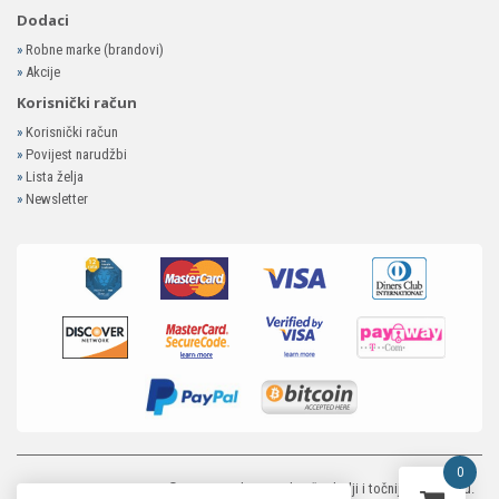
Dodaci
»
Robne marke (brandovi)
»
Akcije
Korisnički račun
»
Korisnički račun
»
Povijest narudžbi
»
Lista želja
»
Newsletter
0
MP-ELEKTRONIKA SHOP
© 2026. Trudimo se dati što bolji i točniji opis i sliku.