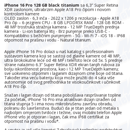
iPhone 16 Pro 128 GB black titanium
sa 6,3” Super Retina
XDR zaslonom, ultrabrzim Apple A18 Pro čipom i novom
kontrolom kamere
OLED zaslon - 6,3 inča - 2622 x 1206 p rezolucija - Apple A18
Pro čip – 6-jezgreni CPU - 8 GB LPDDR5X RAM - 128 GB ROM -
48 MP trostruka stražnja kamera - 12 MP TrueDepth prednja
kamera - Li-ion baterija litij - Brz punjenje preko USB-C -
Kompatibilno s bežičnim punjenjem - 5G - Wi-Fi 7 - iOS 18 - IP68
otpornost na prašinu i vodu - Natural titanium.
Apple iPhone 16 Pro dolazi u naš katalog s profesionalnim
sustavom kamera koji se sastoji od glavne kamere od 48 MP,
ultra širokokutne leće od 48 MP i telefoto leće od 5x. S prednje
strane nalazimo 6.3” Super Retina XDR ekran tanjih rubova za
bolju iskorištenost prostora, kao i 12 MP TrueDepth kameru;
sve uokvireno otpornim i laganim dizajnom crne boje od titana.
Također ima veću bateriju koja može pružiti do 4 sata više
autonomije od svog prethodnika te visokoučinkovit i učinkovit
A18 Pro čip.
Snažan i lagan dizajn od titana poboljšava raspršivanje topline
Za početak, iPhone 16 Pro ima atraktivan dizajn izrađen od
titana stupnja 5 i ima novu mikrobrušenu završnu obradu,
poliranu do savršenstva. Budući da je titan jedan od metala s
najboljim omjerom tvrdoće i težine, ovaj mobilni telefon Apple
iPhone vrlo je otporan i lagan, čak ima IP68 certifikat za
otpornost na prašinu i vodu*.
A unutra je još više ljepote! Zahvaljujući toplinskoj podstrukturi