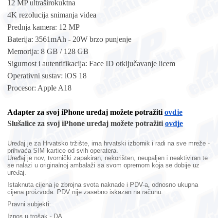
12 MP ultraširokuktna
4K rezolucija snimanja videa
Prednja kamera: 12 MP
Baterija: 3561mAh - 20W brzo punjenje
Memorija: 8 GB / 128 GB
Sigurnost i autentifikacija: Face ID otključavanje licem
Operativni sustav: iOS 18
Procesor: Apple A18
Adapter za svoj iPhone uređaj možete potražiti
ovdje
Slušalice za svoj iPhone uređaj možete potražiti
ovdje
Uređaj je za Hrvatsko tržište, ima hrvatski izbornik i radi na sve mreže -
prihvaća SIM kartice od svih operatera.
Uređaj je nov,
tvornički zapakiran,
nekorišten, neupaljen i neaktiviran te
se nalazi u originalnoj ambalaži sa svom opremom koja se dobije uz
uređaj.
Istaknuta cijena je zbrojna svota naknade i PDV-a, odnosno ukupna
cijena proizvoda. PDV nije zasebno iskazan na računu.
Pravni subjekti:
Iznos u trošak - DA