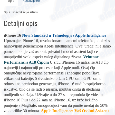
Opis
Recenzije (0)
Opis i specifikacije artikla
Detaljni opis
iPhone 16
Novi Standard u Tehnologiji s Apple Intelligence
Upoznajte iPhone 16, revolucionarni pametni telefon koji dolazi s
najnovijom generacijom Apple Intelligence. Ovaj uređaj nije samo
pametan, on je vaš osobni, privatni i moćni asistent koji će
unaprijediti svaki aspekt vašeg digitalnog života.
Vrhunac
Performansi s A18 Čipom
U srcu iPhonea 16 nalazi se A18 čip,
najnoviji i najmoćniji procesor koji Apple nudi. Ovaj čip
omogućuje nevjerojatne performanse i značajno poboljšava
efikasnost baterije. S dvostruko bržim CPU-om i GPU-om u
odnosu na prethodnu generaciju, iPhone 16 nudi besprijekorno
iskustvo, bilo da se radi o igrama, multitaskingu ili gledanju
omiljenih sadržaja. Uživajte u do 27 sati reprodukcije videa na
iPhone 16 Plus i do 22 sata na iPhone 16, uz brže bežično
punjenje s MagSafe, omogućujući vam da punite uređaj do 50%
za otprilike 30 minuta.
Apple Intelligence: Vaš Osobni Asistent