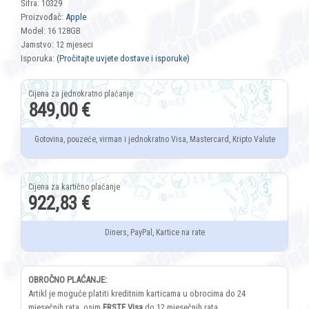
Šifra: 10329
Proizvođač:
Apple
Model: 16 128GB
Jamstvo: 12 mjeseci
Isporuka:
(Pročitajte uvjete dostave i isporuke)
849,00 €
Gotovina, pouzeće, virman i jednokratno Visa, Mastercard, Kripto Valute
922,83 €
Diners, PayPal, Kartice na rate
OBROČNO PLAĆANJE:
Artikl je moguće platiti kreditnim karticama u obrocima do 24
mjesečnih rata, osim
ERSTE Visa
do 12 mjesečnih rata.