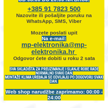
+385 91 7823 500
Nazovite ili pošaljite poruku na
WhatsApp, SMS, Viber
Mozete
poslati upit
Na e-mail:
mp-elektronika@mp-
elektronika.hr
Odgovor ćete dobiti u roku 2 sata
SVA SKLADIŠTA ZA PREUZIMANJE I SLANJE ROBE RADE
NORMALNO SVAKI DAN.
MONTAŽE KLIMA UREĐAJA SE ODVIJAJU PO DOGOVORU SVAKI
DAN.
Web shop narudžbe zaprimamo: 00:00 -
24:00