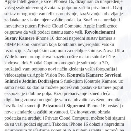
Apple Intelligence je srce iPhonea 16, dizajniran za unapređenje
vašeg svakodnevnog života uz potpunu zaštitu privatnosti. Ovaj
sustav omogućuje vam efikasno pisanje, izražavanje i obavljanje
zadataka uz visoke mjere zaštite podataka. Snažno na uređaju i
inovativno putem Private Cloud Compute, Apple Intelligence
osigurava da vaši podaci ostanu samo vaši.
Revolucionarni
Sustav Kamere
iPhone 16 donosi napredni sustav kamera s
48MP Fusion kamerom koja kombinira nevjerojatnu visoku
rezoluciju s 2x optičkim zoomom za detaljne snimke. Nova Ultra
Wide kamera omogućava izuzetno oštre makro snimke i šire
kadrove, dok Spatial Capture omogućuje snimanje u 3D,
pružajući vam potpuno novi način gledanja vaših fotografija i
videozapisa uz Apple Vision Pro.
Kontrola Kamere: Savršeni
Snimci s Jednim Dodirajem
S funkcijom Kontrole Kamere, uz
samo nekoliko dodira možete podešavati postavke kamere poput
ekspozicije i dubine polja. Brzo prebacivanje između leća i
digitalnog zooma omogućuje vam da uhvatite savršene trenutke
bez ikakvih smetnji.
Privatnost i Sigurnost
iPhone 16 postavlja
nove standarde u zaštiti privatnosti. Uz inovativnu obrada
podataka na uređaju i Private Cloud Compute, možete biti sigurni
da su vaši podaci sigurni. Također, iPhone 16 dolazi s naprednim
sigurnosnim značajkama poput SOS-a putem satelita i pomoći na