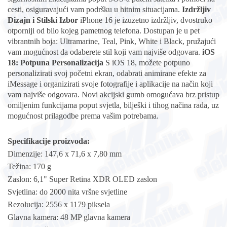
cesti, osiguravajući vam podršku u hitnim situacijama.
Izdržljiv
Dizajn i Stilski Izbor
iPhone 16 je izuzetno izdržljiv, dvostruko
otporniji od bilo kojeg pametnog telefona. Dostupan je u pet
vibrantnih boja: Ultramarine, Teal, Pink, White i Black, pružajući
vam mogućnost da odaberete stil koji vam najviše odgovara.
iOS
18: Potpuna Personalizacija
S iOS 18, možete potpuno
personalizirati svoj početni ekran, odabrati animirane efekte za
iMessage i organizirati svoje fotografije i aplikacije na način koji
vam najviše odgovara. Novi akcijski gumb omogućava brz pristup
omiljenim funkcijama poput svjetla, bilješki i tihog načina rada, uz
mogućnost prilagodbe prema vašim potrebama.
Specifikacije proizvoda:
Dimenzije: 147,6 x 71,6 x 7,80 mm
Težina: 170 g
Zaslon: 6,1" Super Retina XDR OLED zaslon
Svjetlina: do 2000 nita vršne svjetline
Rezolucija: 2556 x 1179 piksela
Glavna kamera: 48 MP glavna kamera