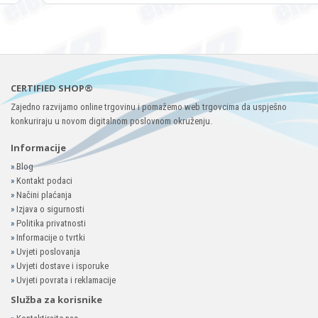
CERTIFIED SHOP®
Zajedno razvijamo online trgovinu i pomažemo web trgovcima da uspješno
konkuriraju u novom digitalnom poslovnom okruženju.
Informacije
»
Blog
»
Kontakt podaci
»
Načini plaćanja
»
Izjava o sigurnosti
»
Politika privatnosti
»
Informacije o tvrtki
»
Uvjeti poslovanja
»
Uvjeti dostave i isporuke
»
Uvjeti povrata i reklamacije
Služba za korisnike