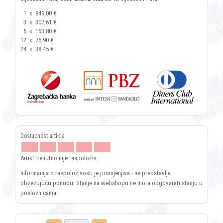
1
x
849,00 €
3
x
307,61 €
6
x
153,80 €
12
x
76,90 €
24
x
38,45 €
Artikl trenutno nije raspoloživ.
Informacija o raspoloživosti je promjenjiva i ne predstavlja
obvezujuću ponudu. Stanje na webshopu ne mora odgovarati stanju u
poslovnicama.