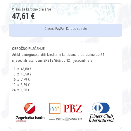
47,61 €
Diners, PayPal, Kartice na rate
OBROČNO PLAĆANJE:
Artikl je moguće platiti kreditnim karticama u obrocima do 24
mjesečnih rata, osim
ERSTE Visa
do 12 mjesečnih rata.
1
x
43,80 €
3
x
15,58 €
6
x
7,79 €
12
x
3,89 €
24
x
1,95 €