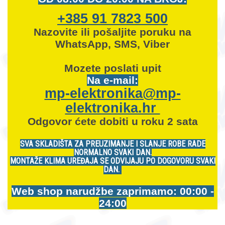
+385 91 7823 500
Nazovite ili pošaljite poruku na
WhatsApp, SMS, Viber
Mozete
poslati upit
Na e-mail:
mp-elektronika@mp-
elektronika.hr
Odgovor ćete dobiti u roku 2 sata
SVA SKLADIŠTA ZA PREUZIMANJE I SLANJE ROBE RADE
NORMALNO SVAKI DAN.
MONTAŽE KLIMA UREĐAJA SE ODVIJAJU PO DOGOVORU SVAKI
DAN.
Web shop narudžbe zaprimamo: 00:00 -
24:00