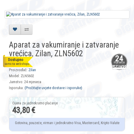
Aparat za vakumiranje i zatvaranje
vrećica, Zilan, ZLN5602
24
Dostupno
mjeseca
Šifra: 8366
samo na web-shopu
JAMSTVO
Proizvođač:
Zilan
Model: ZLN5602
Jamstvo: 24 mjeseca
Isporuka:
(Pročitajte uvjete dostave i isporuke)
43,80 €
Gotovina, pouzeće, virman i jednokratno Visa, Mastercard, Kripto Valute