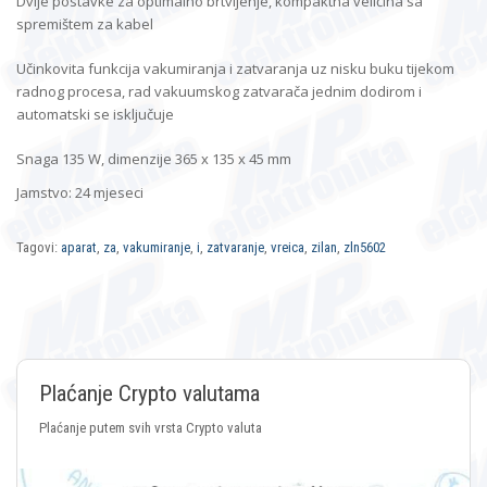
Dvije postavke za optimalno brtvljenje, kompaktna veličina sa
spremištem za kabel
Učinkovita funkcija vakumiranja i zatvaranja uz nisku buku tijekom
radnog procesa, rad vakuumskog zatvarača jednim dodirom i
automatski se isključuje
Snaga 135 W, dimenzije 365 x 135 x 45 mm
Jamstvo: 24 mjeseci
Tagovi:
aparat
,
za
,
vakumiranje
,
i
,
zatvaranje
,
vreica
,
zilan
,
zln5602
Plaćanje Crypto valutama
Plaćanje putem svih vrsta Crypto valuta