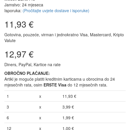
Jamstvo: 24 mjeseca
Isporuka:
(Pročitajte uvjete dostave i isporuke)
11,93 €
Gotovina, pouzeće, virman i jednokratno Visa, Mastercard, Kripto
Valute
12,97 €
Diners, PayPal, Kartice na rate
OBROČNO PLAĆANJE:
Artikl je moguće platiti kreditnim karticama u obrocima do 24
mjesečnih rata, osim
ERSTE Visa
do 12 mjesečnih rata.
1
x
11,93 €
3
x
3,99 €
6
x
1,99 €
12
x
1,00 €