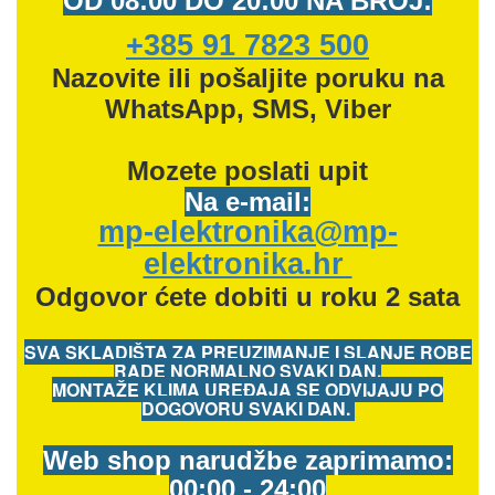
OD
08:00 DO 20:00 NA BROJ:
+385 91 7823 500
Nazovite ili pošaljite poruku na
WhatsApp, SMS, Viber
Mozete
poslati upit
Na e-mail:
mp-elektronika@mp-
elektronika.hr
Odgovor ćete dobiti u roku 2 sata
SVA SKLADIŠTA ZA PREUZIMANJE I SLANJE ROBE
RADE NORMALNO SVAKI DAN.
MONTAŽE KLIMA UREĐAJA SE ODVIJAJU PO
DOGOVORU SVAKI DAN.
Web shop narudžbe zaprimamo:
00:00 - 24:00