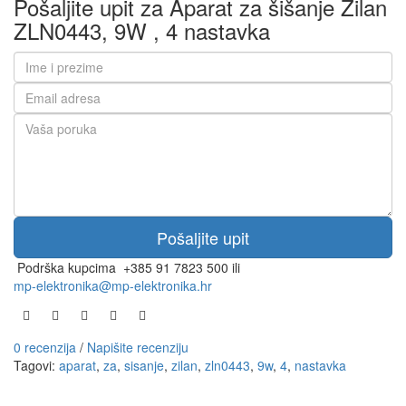
Pošaljite upit za Aparat za šišanje Zilan
ZLN0443, 9W , 4 nastavka
Podrška kupcima
+385 91 7823 500 ili
mp-elektronika@mp-elektronika.hr
0 recenzija
/
Napišite recenziju
Tagovi:
aparat
,
za
,
sisanje
,
zilan
,
zln0443
,
9w
,
4
,
nastavka