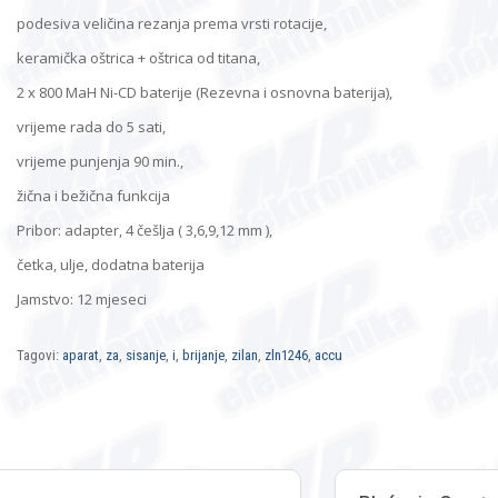
podesiva veličina rezanja prema vrsti rotacije,
keramička oštrica + oštrica od titana,
2 x 800 MaH Ni-CD baterije (Rezevna i osnovna baterija),
vrijeme rada do 5 sati,
vrijeme punjenja 90 min.,
žična i bežična funkcija
Pribor: adapter, 4 češlja ( 3,6,9,12 mm ),
četka, ulje, dodatna baterija
Jamstvo: 12 mjeseci
Tagovi:
aparat
,
za
,
sisanje
,
i
,
brijanje
,
zilan
,
zln1246
,
accu