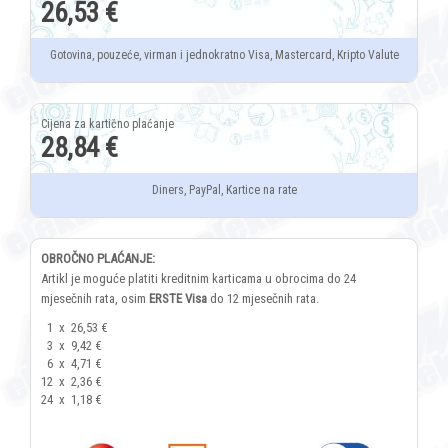
26,53 €
Gotovina, pouzeće, virman i jednokratno Visa, Mastercard, Kripto Valute
28,84 €
Diners, PayPal, Kartice na rate
OBROČNO PLAĆANJE:
Artikl je moguće platiti kreditnim karticama u obrocima do 24
mjesečnih rata, osim
ERSTE Visa
do 12 mjesečnih rata.
1
x
26,53 €
3
x
9,42 €
6
x
4,71 €
12
x
2,36 €
24
x
1,18 €