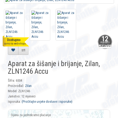
12
Dostupno
mjeseci
samo na web-shopu
JAMSTVO
Aparat za šišanje i brijanje, Zilan,
ZLN1246 Accu
Šifra: 6504
Proizvođač:
Zilan
Model: ZLN1246
Jamstvo: 12 mjeseci
Isporuka:
(Pročitajte uvjete dostave i isporuke)