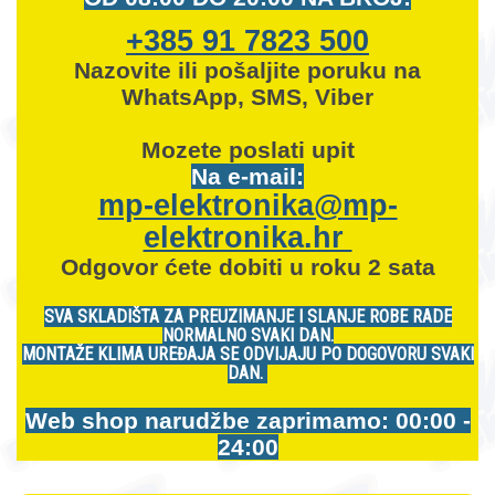
+385 91 7823 500
Nazovite ili pošaljite poruku na
WhatsApp, SMS, Viber
Mozete
poslati upit
Na e-mail:
mp-elektronika@mp-
elektronika.hr
Odgovor ćete dobiti u roku 2 sata
SVA SKLADIŠTA ZA PREUZIMANJE I SLANJE ROBE RADE
NORMALNO SVAKI DAN.
MONTAŽE KLIMA UREĐAJA SE ODVIJAJU PO DOGOVORU SVAKI
DAN.
Web shop narudžbe zaprimamo: 00:00 -
24:00