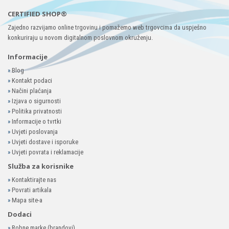
CERTIFIED SHOP®
Zajedno razvijamo online trgovinu i pomažemo web trgovcima da uspješno
konkuriraju u novom digitalnom poslovnom okruženju.
Informacije
»
Blog
»
Kontakt podaci
»
Načini plaćanja
»
Izjava o sigurnosti
»
Politika privatnosti
»
Informacije o tvrtki
»
Uvjeti poslovanja
»
Uvjeti dostave i isporuke
»
Uvjeti povrata i reklamacije
Služba za korisnike
»
Kontaktirajte nas
»
Povrati artikala
»
Mapa site-a
Dodaci
»
Robne marke (brandovi)