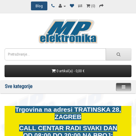
Blog
(0)
0 artikal(a) - 0,00 €
Sve kategorije
Trgovina na adresi
TRATINSKA 28,
ZAGREB
CALL CENTAR RADI SVAKI DAN
OD
08:00 DO 20:00 NA BROJ: