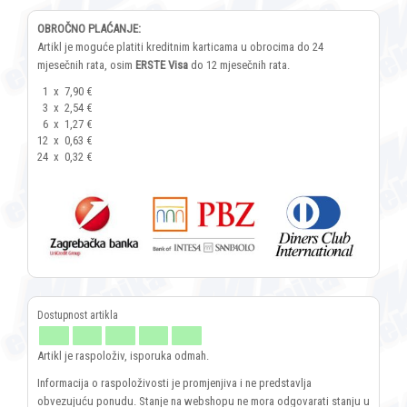
OBROČNO PLAĆANJE:
Artikl je moguće platiti kreditnim karticama u obrocima do 24
mjesečnih rata, osim
ERSTE Visa
do 12 mjesečnih rata.
1
x
7,90 €
3
x
2,54 €
6
x
1,27 €
12
x
0,63 €
24
x
0,32 €
Artikl je raspoloživ, isporuka odmah.
Informacija o raspoloživosti je promjenjiva i ne predstavlja
obvezujuću ponudu. Stanje na webshopu ne mora odgovarati stanju u