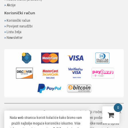
»
Akcije
Korisnički račun
»
Korisnički račun
»
Povijest narudžbi
»
Lista želja
»
Newsletter
0
MP-ELEKTRONIKA SHOP
© 2026. Trudimo se dati što bolji i točniji opis i sliku.
Unatoč tome, ne možemo garantirati da su svi navedeni podaci i slike u
Naša web stranica koristi kolačiće kako bismo vam
potpunosti točni. Ne odgovaramo za eventualne pogreške nastale u opisu
pružili najbolje moguće korisničko iskustvo. Više