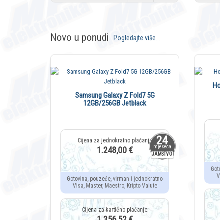
Novo u ponudi
Pogledajte više...
Ho
Samsung Galaxy Z Fold7 5G
12GB/256GB Jetblack
24
mjeseca
1.248,00 €
JAMSTVO
Got
V
Gotovina, pouzeće, virman i jednokratno
Visa, Master, Maestro, Kripto Valute
1.356,52 €