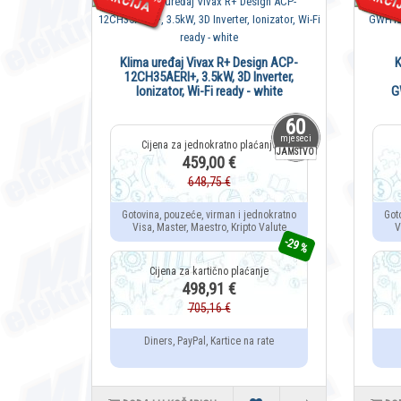
Klima uređaj Vivax R+ Design ACP-
K
12CH35AERI+, 3.5kW, 3D Inverter,
Ionizator, Wi-Fi ready - white
G
60
mjeseci
JAMSTVO
459,00 €
648,75 €
Gotovina, pouzeće, virman i jednokratno
Got
Visa, Master, Maestro, Kripto Valute
V
-29 %
498,91 €
705,16 €
Diners, PayPal, Kartice na rate