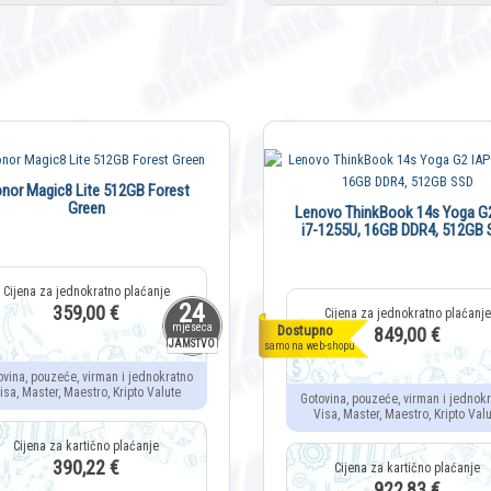
nor Magic8 Lite 512GB Forest
Green
Lenovo ThinkBook 14s Yoga G
i7-1255U, 16GB DDR4, 512GB
24
359,00 €
mjeseca
Dostupno
849,00 €
JAMSTVO
samo na web-shopu
ovina, pouzeće, virman i jednokratno
isa, Master, Maestro, Kripto Valute
Gotovina, pouzeće, virman i jednok
Visa, Master, Maestro, Kripto Valu
390,22 €
922,83 €