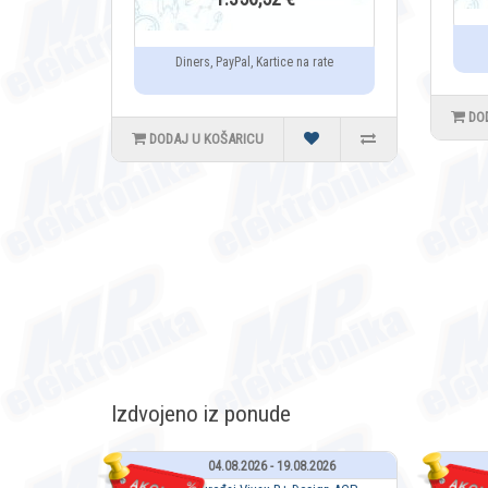
Diners, PayPal, Kartice na rate
DO
DODAJ U KOŠARICU
Izdvojeno iz ponude
04.08.2026 - 19.08.2026