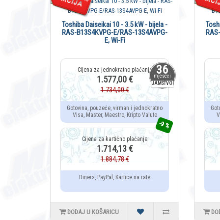
Toshiba Daiseikai 10 - 3.5 kW - bijela -
Toshi
RAS-B13S4KVPG-E/RAS-13S4AVPG-
RAS
E, Wi-Fi
36
mjeseci
1.577,00 €
JAMSTVO
1.734,00 €
Gotovina, pouzeće, virman i jednokratno
Got
Visa, Master, Maestro, Kripto Valute
V
-9 %
1.714,13 €
1.884,78 €
Diners, PayPal, Kartice na rate
DODAJ U KOŠARICU
DO