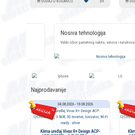
DODAJ U KOŠARICU
DO
Nosiva tehnologija
Veliki izbor pametnog nakita, satova i narukvica
Najprodavanije
04.08.2026 - 19.08.2026
Klima uređaj Vivax R+ Design ACP-
Kli