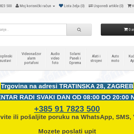
823 500
Moj korisnički račun
Lista želja (0)
Usporedi artikle (0)
K
0 ar
Videonadzor
Audio
Solarni
oplinski
Alati i
Auto
Kuć
alarm
video
Paneli i
sustavi
strojevi
moto
Ap
portafoni
foto
Oprema
Trgovina na adresi
TRATINSKA 28, ZAGREB
NTAR RADI SVAKI DAN OD
08:00 DO 20:00 
+385 91 7823 500
vite ili pošaljite poruku na WhatsApp, SMS, 
Mozete
poslati upit