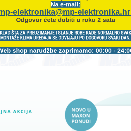
Na e-mail:
mp-elektronika@mp-elektronika.h
Odgovor ćete dobiti u roku 2 sata
KLADIŠTA ZA PREUZIMANJE I SLANJE ROBE RADE NORMALNO SVAK
MONTAŽE KLIMA UREĐAJA SE ODVIJAJU PO DOGOVORU SVAKI DAN
Web shop narudžbe zaprimamo: 00:00 - 24:0