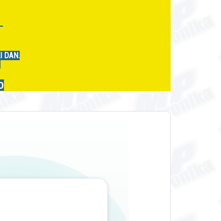
r
I DAN.
.
0