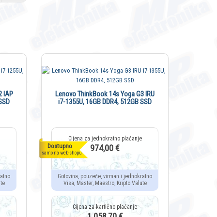
HP Elit
2 IAP
Lenovo ThinkBook 14s Yoga G3 IRU
 SSD
i7-1355U, 16GB DDR4, 512GB SSD
Dostupno
Dostupno
974,00 €
samo na web-shopu
samo na web-sh
Gotovin
Visa,
ratno
Gotovina, pouzeće, virman i jednokratno
te
Visa, Master, Maestro, Kripto Valute
1.058,70 €