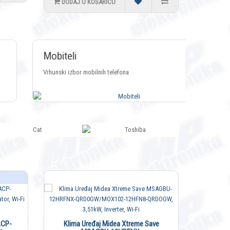
DODAJ U KOŠARICU
Mobiteli
Vrhunski izbor mobilnih telefona
ACP-
Klima Uređaj Midea Xtreme Save
Klima 