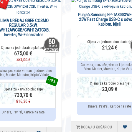
Punjač Samsung EP-TA800XW
25W Fast Charge USB-C s odvo
LIMA UREĐAJ GREE COSMO
kablom, bijeli
REGULAR 3,5kW,
WH12AWCXB/GWH12ATCXB,
Inverter, Wi-Fi Ionizator
60
mjeseci
21,24 €
JAMSTVO
675,00 €
751,00 €
Gotovina, pouzeće, virman i jednok
Visa, Master, Maestro, Kripto Valu
ovina, pouzeće, virman i jednokratno
isa, Master, Maestro, Kripto Valute
-10 %
23,09 €
733,70 €
816,30 €
Diners, PayPal, Kartice na rate
Diners, PayPal, Kartice na rate
DODAJ U KOŠARICU