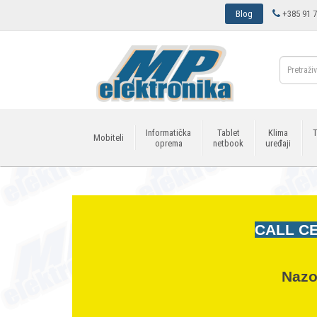
Blog
+385 91 7
Informatička
Tablet
Klima
T
Mobiteli
oprema
netbook
uređaji
CALL CE
Nazo