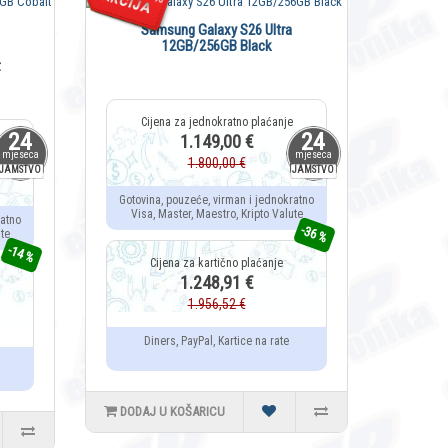
Samsung Galaxy S26 Ultra
12GB/256GB Black
Samsun
t
24
24
1.149,00 €
mjeseca
mjeseca
1.800,00 €
JAMSTVO
JAMSTVO
Gotovina, pouzeće, virman i jednokratno
Visa, Master, Maestro, Kripto Valute
ratno
Gotovin
-36 %
te
Visa,
-14 %
1.248,91 €
1.956,52 €
Diners, PayPal, Kartice na rate
Di
DODAJ U KOŠARICU
DODAJ