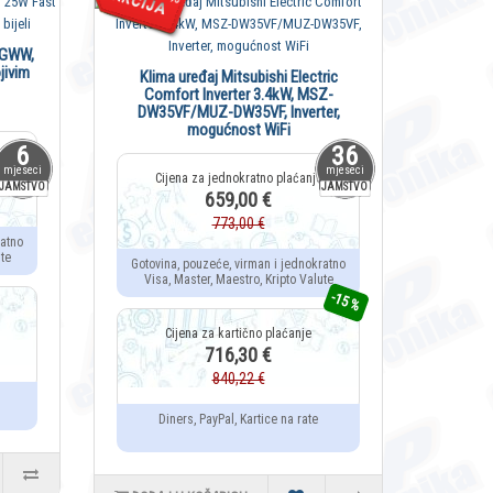
EGWW,
Kli
jivim
AS35
Klima uređaj Mitsubishi Electric
3
Comfort Inverter 3.4kW, MSZ-
DW35VF/MUZ-DW35VF, Inverter,
mogućnost WiFi
6
36
mjeseci
mjeseci
JAMSTVO
JAMSTVO
659,00 €
773,00 €
ratno
Gotovin
te
Visa,
Gotovina, pouzeće, virman i jednokratno
Visa, Master, Maestro, Kripto Valute
-15 %
716,30 €
840,22 €
Di
Diners, PayPal, Kartice na rate
DODAJ