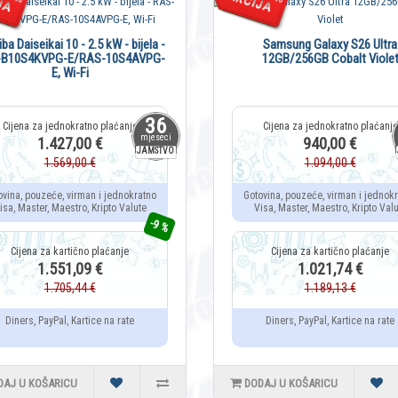
ba Daiseikai 10 - 2.5 kW - bijela -
Samsung Galaxy S26 Ultra
-B10S4KVPG-E/RAS-10S4AVPG-
12GB/256GB Cobalt Viole
E, Wi-Fi
36
mjeseci
1.427,00 €
940,00 €
JAMSTVO
1.569,00 €
1.094,00 €
ovina, pouzeće, virman i jednokratno
Gotovina, pouzeće, virman i jednok
isa, Master, Maestro, Kripto Valute
Visa, Master, Maestro, Kripto Valu
-9 %
1.551,09 €
1.021,74 €
1.705,44 €
1.189,13 €
Diners, PayPal, Kartice na rate
Diners, PayPal, Kartice na rate
DAJ U KOŠARICU
DODAJ U KOŠARICU