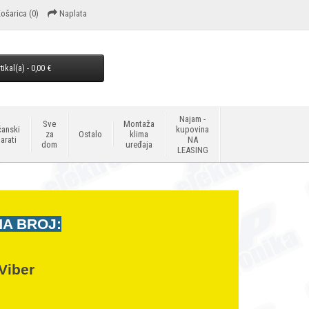
ošarica
(0)
Naplata
tikal(a) - 0,00 €
Najam -
Sve
Montaža
anski
kupovina
za
Ostalo
klima
arati
NA
dom
uređaja
LEASING
NA BROJ:
Viber